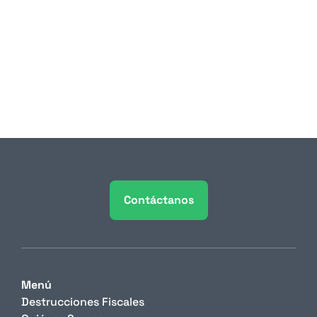
de residuos impacta tu 
reporte ESG
Durante años, los reportes de sostenibilidad 
empresarial fueron documentos que pocas 
personas leían y que menos aún 
condicionaban decisiones de negocio. 
Contáctanos
Menú
Destrucciones Fiscales