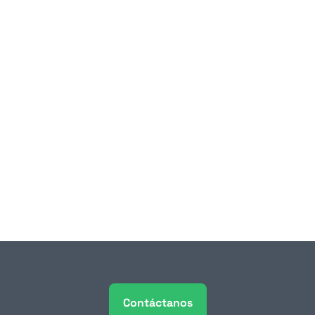
5 jul 2026
Huella de carbono 
empresarial: cómo la gestión 
de residuos impacta tu 
reporte ESG
Durante años, los reportes de sostenibilidad 
empresarial fueron documentos que pocas 
personas leían y que menos aún 
condicionaban decisiones de negocio. 
Contáctanos