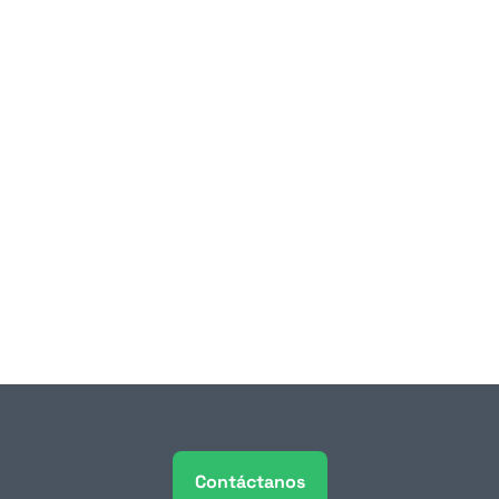
5 jul 2026
Huella de carbono 
empresarial: cómo la gestión 
de residuos impacta tu 
reporte ESG
Durante años, los reportes de sostenibilidad 
empresarial fueron documentos que pocas 
personas leían y que menos aún 
condicionaban decisiones de negocio. 
Contáctanos