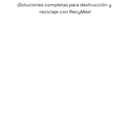
¡Soluciones completas para destrucción y 
reciclaje con RecyMex!
18 jul 2026
ISO 14001 vs. Industria Limpia: 
diferencias y cuál conviene 