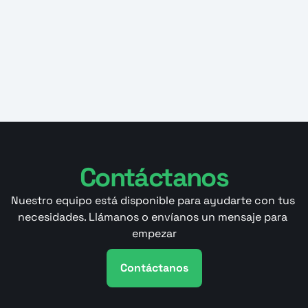
certificados y evidencias necesarias para respaldar las 
deducciones fiscales ante las autoridades.
Asesoría personalizada
: Ofrecen orientación sobre 
las mejores prácticas y estrategias para maximizar los 
beneficios fiscales relacionados con la destrucción de 
bienes.
Contáctanos
Nuestro equipo está disponible para ayudarte con tus 
necesidades. Llámanos o envíanos un mensaje para 
empezar
Contáctanos