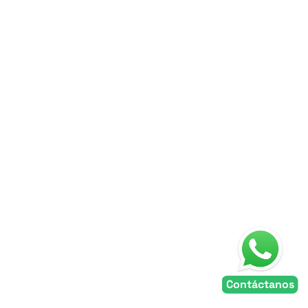
18 jul 2026
ISO 14001 vs. Industria Limpia: 
diferencias y cuál conviene 
más a tu empresa
Dos empresas del mismo giro pueden 
presumir un distintivo ambiental en su 
recepción y, sin embargo, estar hablando de 
Contáctanos
cosas distintas. 