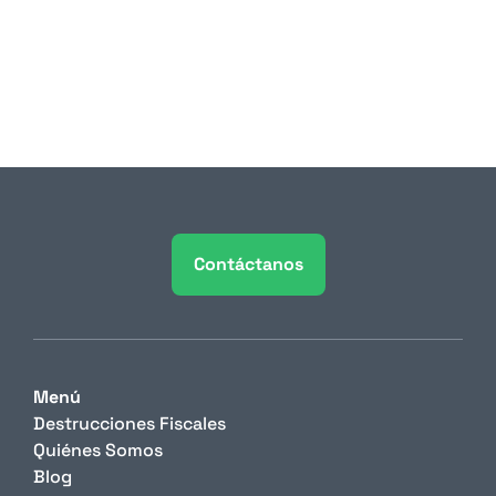
Durante años, los reportes de sostenibilidad 
empresarial fueron documentos que pocas 
personas leían y que menos aún 
condicionaban decisiones de negocio. 
Contáctanos
Menú
Destrucciones Fiscales
Quiénes Somos
Blog