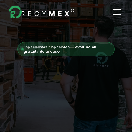
Destrucción Fiscal
Quiénes Somos
Blog
Especialistas disponibles —
evaluación
Contacto
gratuita de tu caso
Destrucción fiscal · 
Residuos de Manejo 
especial e IMMEX ·  
Dejan de ser tu 
problema hoy 
 ·  
Contáctanos ahora.
Cuidamos el futuro de tu empresa y del 