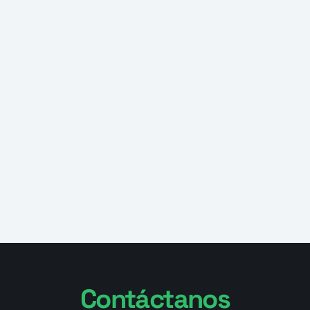
informes 
completos y válidos legalmente
Contáctanos