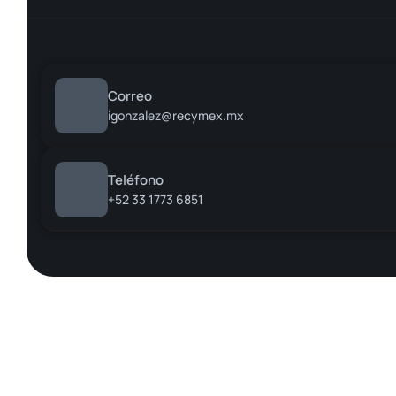
Correo
igonzalez@recymex.mx
Teléfono
+52 33 1773 6851